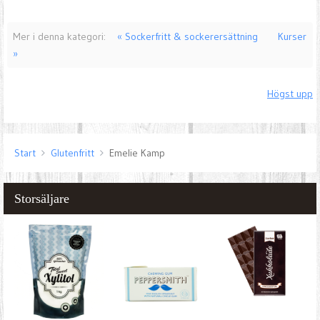
Mer i denna kategori:
« Sockerfritt & sockerersättning
Kurser
»
Högst upp
Start
Glutenfritt
Emelie Kamp
Storsäljare