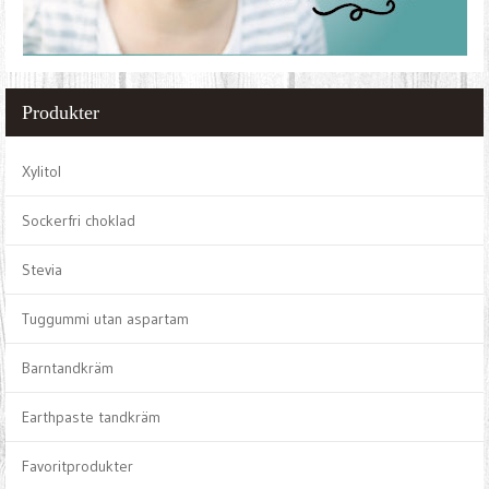
Produkter
Xylitol
Sockerfri choklad
Stevia
Tuggummi utan aspartam
Barntandkräm
Earthpaste tandkräm
Favoritprodukter