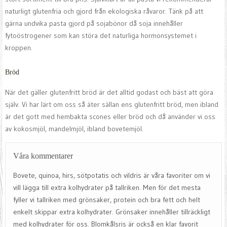
naturligt glutenfria och gjord från ekologiska råvaror. Tänk på att
gärna undvika pasta gjord på sojabönor då soja innehåller
fytoöstrogener som kan störa det naturliga hormonsystemet i
kroppen.
Bröd
När det gäller glutenfritt bröd är det alltid godast och bäst att göra
själv. Vi har lärt om oss så äter sällan ens glutenfritt bröd, men ibland
är det gott med hembakta scones eller bröd och då använder vi oss
av kokosmjöl, mandelmjöl, ibland bovetemjöl.
Våra kommentarer
Bovete, quinoa, hirs, sötpotatis och vildris är våra favoriter om vi
vill lägga till extra kolhydrater på tallriken. Men för det mesta
fyller vi tallriken med grönsaker, protein och bra fett och helt
enkelt skippar extra kolhydrater. Grönsaker innehåller tillräckligt
med kolhydrater för oss. Blomkålsris är också en klar favorit