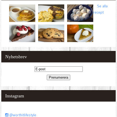
Se alla
recept
Nyhetsbrev
Instagram
@worthitlifestyle