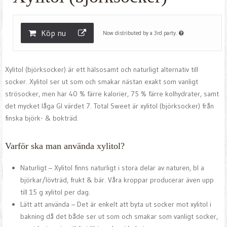
Köp nu
Now distributed by a 3rd party.
Xylitol (björksocker) är ett hälsosamt och naturligt alternativ till
socker. Xylitol ser ut som och smakar nästan exakt som vanligt
strösocker, men har 40 % färre kalorier, 75 % färre kolhydrater, samt
det mycket låga GI värdet 7. Total Sweet är xylitol (björksocker) från
finska björk- & bokträd.
Varför ska man använda xylitol?
Naturligt – Xylitol finns naturligt i stora delar av naturen, bl a
björkar/lövträd, frukt & bär. Våra kroppar producerar även upp
till 15 g xylitol per dag.
Lätt att använda – Det är enkelt att byta ut socker mot xylitol i
bakning då det både ser ut som och smakar som vanligt socker,