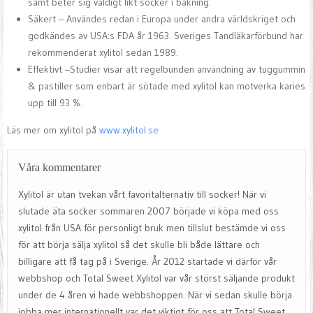
samt beter sig väldigt likt socker i bakning.
Säkert – Användes redan i Europa under andra världskriget och
godkändes av USA:s FDA år 1963. Sveriges Tandläkarförbund har
rekommenderat xylitol sedan 1989.
Effektivt –Studier visar att regelbunden användning av tuggummin
& pastiller som enbart är sötade med xylitol kan motverka karies
upp till 93 %.
Läs mer om xylitol på
www.xylitol.se
Våra kommentarer
Xylitol är utan tvekan vårt favoritalternativ till socker! När vi
slutade äta socker sommaren 2007 började vi köpa med oss
xylitol från USA för personligt bruk men tillslut bestämde vi oss
för att börja sälja xylitol så det skulle bli både lättare och
billigare att få tag på i Sverige. År 2012 startade vi därför vår
webbshop och Total Sweet Xylitol var vår störst säljande produkt
under de 4 åren vi hade webbshoppen. När vi sedan skulle börja
jobba mer internationellt var det viktigt för oss att Total Sweet