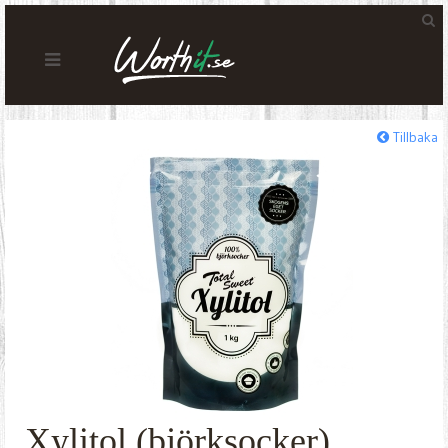
Tillbaka
Xylitol (björksocker)