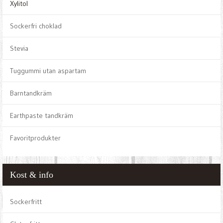
Xylitol
Sockerfri choklad
Stevia
Tuggummi utan aspartam
Barntandkräm
Earthpaste tandkräm
Favoritprodukter
Kost & info
Sockerfritt