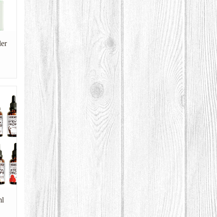
ler
ml