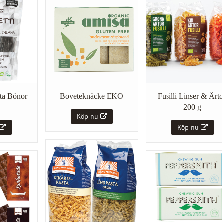
Boveteknäcke EKO
rta Bönor
Fusilli Linser & Ärto
200 g
Köp nu
Köp nu