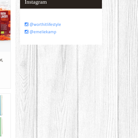
Instagram
@worthitlifestyle
@emeliekamp
r,