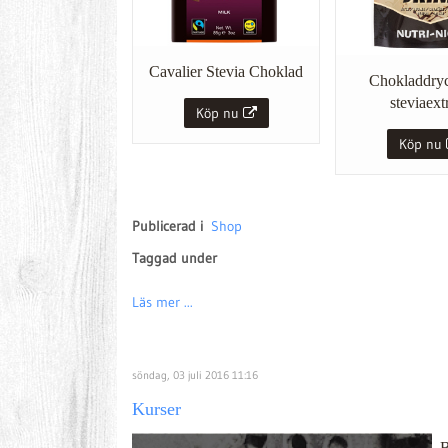
Cavalier Stevia Choklad
Chokladdry
steviaext
Köp nu
Köp nu
Publicerad i
Shop
Taggad under
Läs mer ...
söndag, 03 juli 2016 11:16
Kurser
B