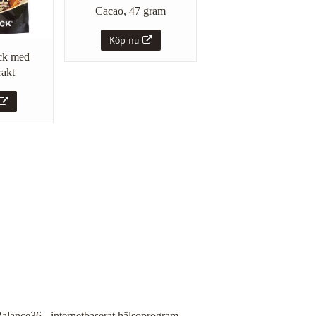
Cacao, 47 gram
Köp nu
ck med
rakt
alance36 - internetbaserat hälsoprogram