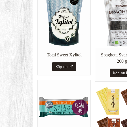
Total Sweet Xylitol
Spaghetti Sva
200 g
Köp nu
Köp nu