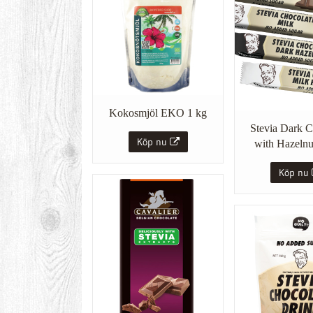
Kokosmjöl EKO 1 kg
Stevia Dark C
Köp nu
with Hazelnu
Köp nu