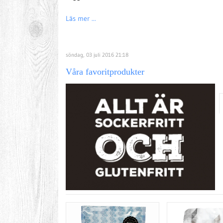
Läs mer ...
söndag, 03 juli 2016 21:18
Våra favoritprodukter