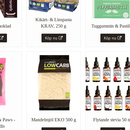
Kikärt- & Linspasta
hoklad
KRAV, 250 g
Tuggummin & Pastil
Köp nu
Köp nu
& Paws -
Flytande stevia 50 
Mandelmjöl EKO 500 g
dis