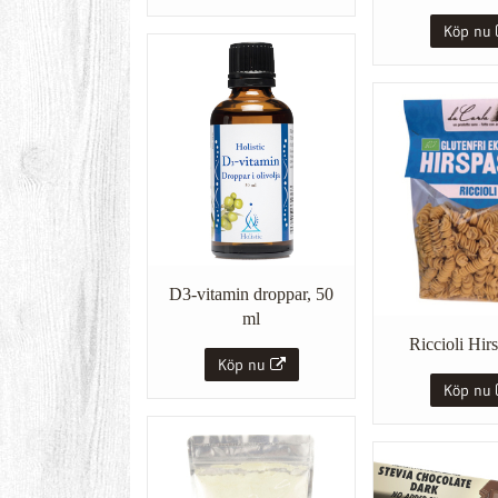
Köp nu
D3-vitamin droppar, 50
ml
Riccioli Hir
Köp nu
Köp nu