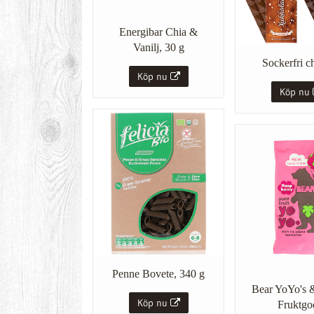
Energibar Chia &
Vanilj, 30 g
Sockerfri c
Köp nu
Köp nu
Penne Bovete, 340 g
Bear YoYo's 
Köp nu
Fruktgo