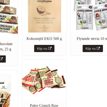
Flytande stevia 10 
Kokosmjöl EKO 500 g
hocolate
Köp nu
Köp nu
ts, 25 g
Paleo Crunch Raw