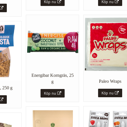
Köp nu
Köp nu
Energibar Korngräs, 25
Paleo Wraps
g
s, 250 g
Köp nu
Köp nu