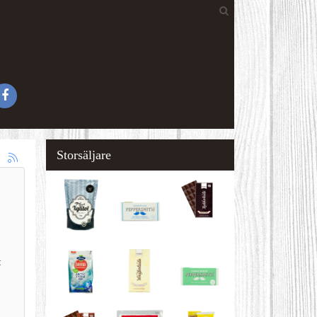
Storsäljare
t