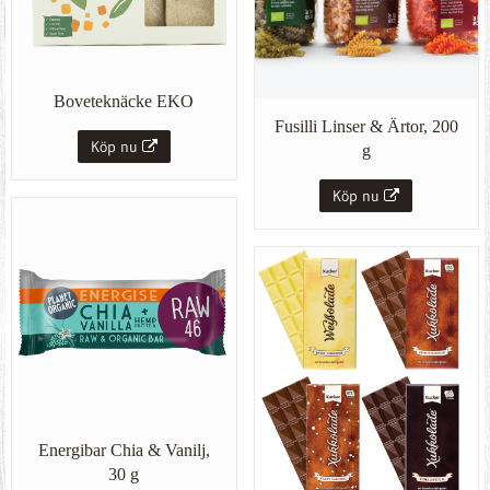
Boveteknäcke EKO
Fusilli Linser & Ärtor, 200
Köp nu
g
Köp nu
Energibar Chia & Vanilj,
30 g