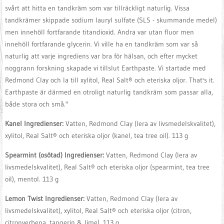
svårt att hitta en tandkräm som var tillräckligt naturlig. Vissa
tandkrämer skippade sodium lauryl sulfate (SLS - skummande medel)
men innehöll fortfarande titandioxid. Andra var utan fluor men
innehöll fortfarande glycerin. Vi ville ha en tandkräm som var så
naturlig att varje ingrediens var bra för hälsan, och efter mycket
noggrann forskning skapade vi tillslut Earthpaste. Vi startade med
Redmond Clay och la till xylitol, Real Salt® och eteriska oljor. That's it.
Earthpaste är därmed en otroligt naturlig tandkräm som passar alla,
både stora och små."
Kanel Ingredienser:
Vatten, Redmond Clay (lera av livsmedelskvalitet),
xylitol, Real Salt® och eteriska oljor (kanel, tea tree oil). 113 g
Spearmint (osötad) Ingredienser:
Vatten, Redmond Clay (lera av
livsmedelskvalitet), Real Salt® och eteriska oljor (spearmint, tea tree
oil), mentol. 113 g
Lemon Twist Ingredienser:
Vatten, Redmond Clay (lera av
livsmedelskvalitet), xylitol, Real Salt® och eteriska oljor (citron,
citronverbena, tangerin & lime). 113 g