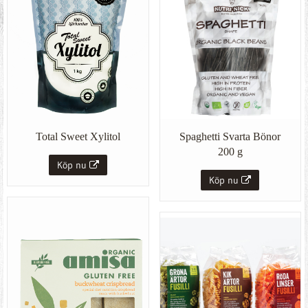
Total Sweet Xylitol
Spaghetti Svarta Bönor
200 g
Köp nu
Köp nu