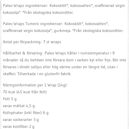
Paleo Wraps ingredienser: Kokoskött*, kokosvatten*, oraffinierad virgin
kokosolja*. *Från ekologiska kokosnötter.
Paleo Wraps Tumeric ingredienser: Kokoskött*, kokosvatten*,
oraffinierad virgin kokosolja*, gurkmeja. *Från ekologiska kokosnötter.
Antal per förpackning: 7 st wraps
Hållbarhet & förvaring: Paleo Wraps håller i rumstemperatur i 9
månader så du behöver inte förvara dom i varken kyl eller frys. Bör inte
förvaras i direkt solljus eller hög värme under en längre tid, utan i
skafferi. Tillverkade i en glutenfri fabrik.
Näringsinformation per 1 Wrap (14g):
70 kcal (45 kcal från fett)
Fett 5 g
varav mättat 4,5 g
Kolhydrater (inkl fiber) 6 g
varav sockerarter 3 g
varav kostfiber 2 g