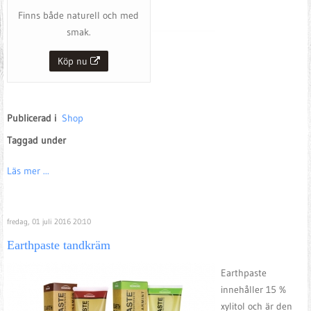
Finns både naturell och med
smak.
Köp nu
Publicerad i
Shop
Taggad under
Läs mer ...
fredag, 01 juli 2016 20:10
Earthpaste tandkräm
Earthpaste
innehåller 15 %
xylitol och är den