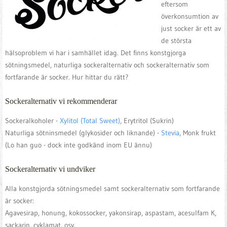
eftersom
överkonsumtion av
just socker är ett av
de största
hälsoproblem vi har i samhället idag. Det finns konstgjorga
sötningsmedel, naturliga sockeralternativ och sockeralternativ som
fortfarande är socker. Hur hittar du rätt?
Sockeralternativ vi rekommenderar
Sockeralkoholer -
Xylitol (Total Sweet)
, Erytritol (Sukrin)
Naturliga sötninsmedel (glykosider och liknande) -
Stevia
, Monk frukt
(Lo han guo - dock inte godkänd inom EU ännu)
Sockeralternativ vi undviker
Alla konstgjorda sötningsmedel samt sockeralternativ som fortfarande
är socker:
Agavesirap, honung, kokossocker, yakonsirap, aspastam, acesulfam K,
sackarin, cyklamat, osv.