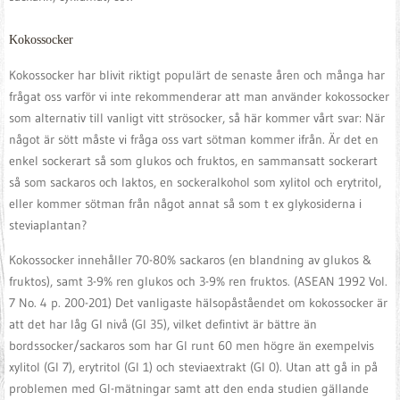
Kokossocker
Kokossocker har blivit riktigt populärt de senaste åren och många har
frågat oss varför vi inte rekommenderar att man använder kokossocker
som alternativ till vanligt vitt strösocker, så här kommer vårt svar: När
något är sött måste vi fråga oss vart sötman kommer ifrån. Är det en
enkel sockerart så som glukos och fruktos, en sammansatt sockerart
så som sackaros och laktos, en sockeralkohol som xylitol och erytritol,
eller kommer sötman från något annat så som t ex glykosiderna i
steviaplantan?
Kokossocker innehåller 70-80% sackaros (en blandning av glukos &
fruktos), samt 3-9% ren glukos och 3-9% ren fruktos. (ASEAN 1992 Vol.
7 No. 4 p. 200-201) Det vanligaste hälsopåståendet om kokossocker är
att det har låg GI nivå (GI 35), vilket defintivt är bättre än
bordssocker/sackaros som har GI runt 60 men högre än exempelvis
xylitol (GI 7), erytritol (GI 1) och steviaextrakt (GI 0). Utan att gå in på
problemen med GI-mätningar samt att den enda studien gällande