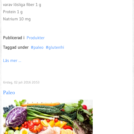
varav lösliga fiber 1 g
Protein 1 g
Natrium 10 mg
Publicerad i
Produkter
Taggad under
paleo
glutenfri
Läs mer ...
lördag, 02 juli 2016 20:53
Paleo