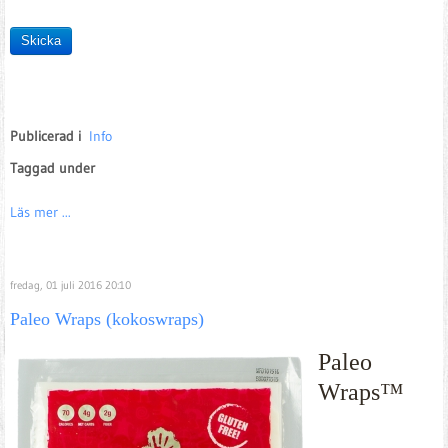
Skicka
Publicerad i
Info
Taggad under
Läs mer ...
fredag, 01 juli 2016 20:10
Paleo Wraps (kokoswraps)
Paleo
Wraps™