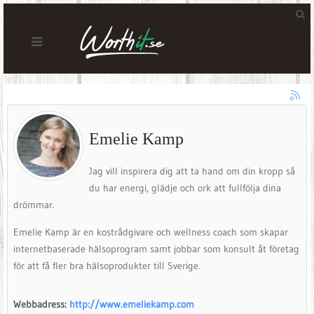
Emelie Kamp
Jag vill inspirera dig att ta hand om din kropp så
du har energi, glädje och ork att fullfölja dina
drömmar.
Emelie Kamp är en kostrådgivare och wellness coach som skapar
internetbaserade hälsoprogram samt jobbar som konsult åt företag
för att få fler bra hälsoprodukter till Sverige.
Webbadress:
http://www.emeliekamp.com