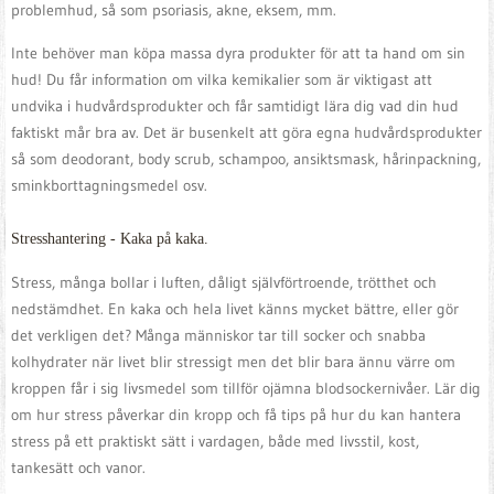
problemhud, så som psoriasis, akne, eksem, mm.
Inte behöver man köpa massa dyra produkter för att ta hand om sin
hud! Du får information om vilka kemikalier som är viktigast att
undvika i hudvårdsprodukter och får samtidigt lära dig vad din hud
faktiskt mår bra av. Det är busenkelt att göra egna hudvårdsprodukter
så som deodorant, body scrub, schampoo, ansiktsmask, hårinpackning,
sminkborttagningsmedel osv.
Stresshantering - Kaka på kaka.
Stress, många bollar i luften, dåligt självförtroende, trötthet och
nedstämdhet. En kaka och hela livet känns mycket bättre, eller gör
det verkligen det? Många människor tar till socker och snabba
kolhydrater när livet blir stressigt men det blir bara ännu värre om
kroppen får i sig livsmedel som tillför ojämna blodsockernivåer. Lär dig
om hur stress påverkar din kropp och få tips på hur du kan hantera
stress på ett praktiskt sätt i vardagen, både med livsstil, kost,
tankesätt och vanor.