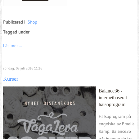
Publicerad i
Shop
Taggad under
Läs mer ...
söndag, 03 juli 2016 11:16
Kurser
Balance36 -
internetbaserat
hälsoprogram
Hälsoprogram på
engelska av Emelie
Kamp. Balance36
går igenom de tre