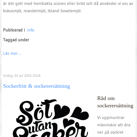
är det gott med hembakta scones eller bröd och då använder vi oss av
kokosmjöl, mandelmjöl, ibland bovetemjöl.
Publicerad i
Info
Taggad under
Läs mer ...
lördag, 02 juli 2016 20:48
Sockerfritt & sockerersättning
Råd om
sockerersättning
Vi uppmuntrar
människor att dra
ner på sockret