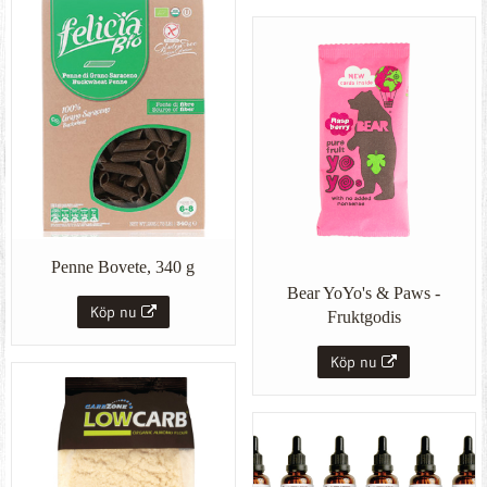
Penne Bovete, 340 g
Bear YoYo's & Paws -
Köp nu
Fruktgodis
Köp nu