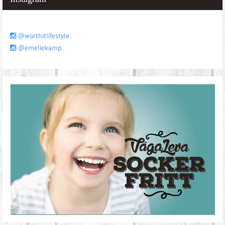
@worthitlifestyle
@emeliekamp