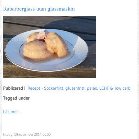
Rabarberglass utan glassmaskin
Publicerad i
Recept - Sockerfritt, glutenfritt, paleo, LCHF & low carb
Taggad under
Läs mer ...
tisdag, 18 november 2014 00:00