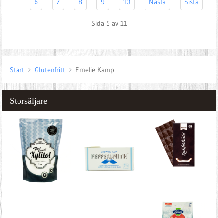
6
7
8
9
10
Nästa
Sista
Sida 5 av 11
Start
Glutenfritt
Emelie Kamp
Storsäljare