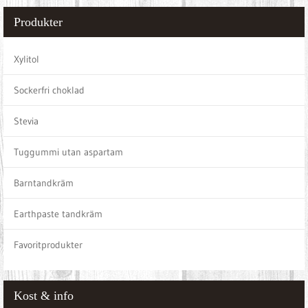
Produkter
Xylitol
Sockerfri choklad
Stevia
Tuggummi utan aspartam
Barntandkräm
Earthpaste tandkräm
Favoritprodukter
Kost & info