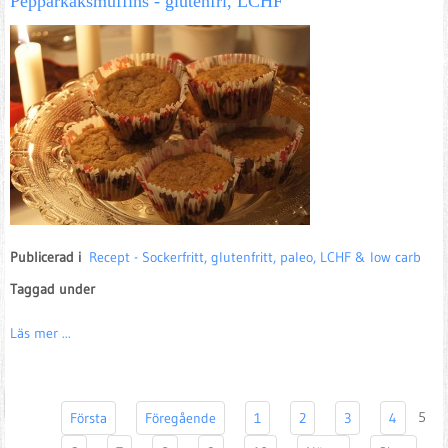
Pepparkaksmuffins - glutenfri, LCHF
Publicerad i
Recept - Sockerfritt, glutenfritt, paleo, LCHF & low carb
Taggad under
Läs mer ...
5
Första
Föregående
1
2
3
4