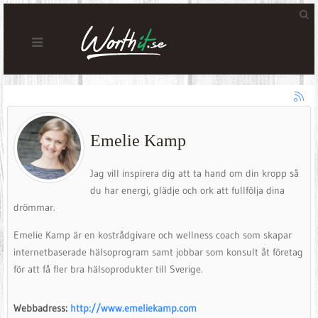
Emelie Kamp
Jag vill inspirera dig att ta hand om din kropp så
du har energi, glädje och ork att fullfölja dina
drömmar.
Emelie Kamp är en kostrådgivare och wellness coach som skapar
internetbaserade hälsoprogram samt jobbar som konsult åt företag
för att få fler bra hälsoprodukter till Sverige.
Webbadress:
http://www.emeliekamp.com