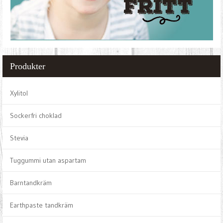
Produkter
Xylitol
Sockerfri choklad
Stevia
Tuggummi utan aspartam
Barntandkräm
Earthpaste tandkräm