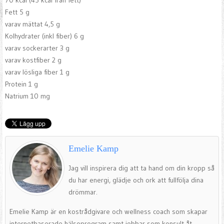
70 kcal (45 kcal från fett)
Fett 5 g
varav mättat 4,5 g
Kolhydrater (inkl fiber) 6 g
varav sockerarter 3 g
varav kostfiber 2 g
varav lösliga fiber 1 g
Protein 1 g
Natrium 10 mg
Emelie Kamp
Jag vill inspirera dig att ta hand om din kropp så
du har energi, glädje och ork att fullfölja dina
drömmar.
Emelie Kamp är en kostrådgivare och wellness coach som skapar
internetbaserade hälsoprogram samt jobbar som konsult åt