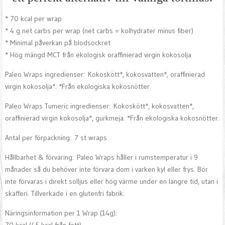
* 70 kcal per wrap
* 4 g net carbs per wrap (net carbs = kolhydrater minus fiber)
* Minimal påverkan på blodsockret
* Hög mängd MCT från ekologisk oraffinierad virgin kokosolja
Paleo Wraps ingredienser: Kokoskött*, kokosvatten*, oraffinierad
virgin kokosolja*. *Från ekologiska kokosnötter.
Paleo Wraps Tumeric ingredienser: Kokoskött*, kokosvatten*,
oraffinierad virgin kokosolja*, gurkmeja. *Från ekologiska kokosnötter.
Antal per förpackning: 7 st wraps
Hållbarhet & förvaring: Paleo Wraps håller i rumstemperatur i 9
månader så du behöver inte förvara dom i varken kyl eller frys. Bör
inte förvaras i direkt solljus eller hög värme under en längre tid, utan i
skafferi. Tillverkade i en glutenfri fabrik.
Näringsinformation per 1 Wrap (14g):