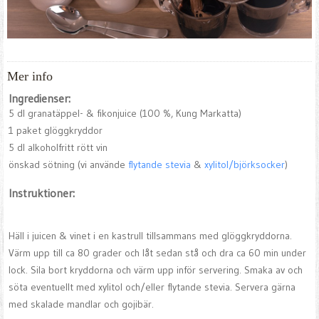
Mer info
Ingredienser:
5 dl granatäppel- & fikonjuice (100 %, Kung Markatta)
1 paket glöggkryddor
5 dl alkoholfritt rött vin
önskad sötning (vi använde
flytande stevia
&
xylitol/björksocker
)
Instruktioner:
Häll i juicen & vinet i en kastrull tillsammans med glöggkryddorna.
Värm upp till ca 80 grader och låt sedan stå och dra ca 60 min under
lock. Sila bort kryddorna och värm upp inför servering. Smaka av och
söta eventuellt med xylitol och/eller flytande stevia. Servera gärna
med skalade mandlar och gojibär.