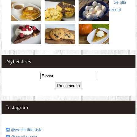
Se alla
recept
Nyhetsbrev
Instagram
@worthitlifestyle
@emeliekamp