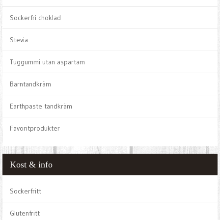
Sockerfri choklad
Stevia
Tuggummi utan aspartam
Barntandkräm
Earthpaste tandkräm
Favoritprodukter
Kost & info
Sockerfritt
Glutenfritt