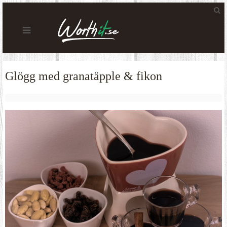
Glögg med granatäpple & fikon