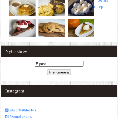
Se alla
recept
Nyhetsbrev
Instagram
@worthitlifestyle
@emeliekamp