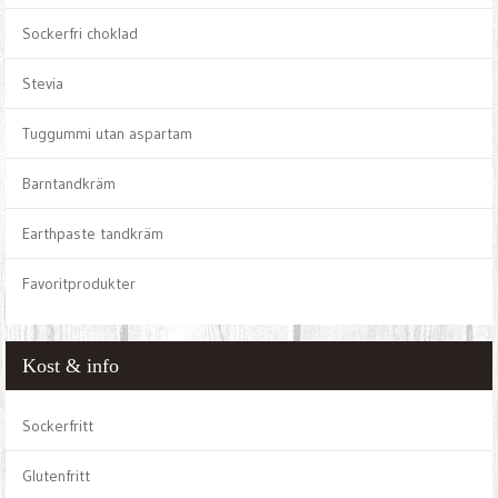
Sockerfri choklad
Stevia
Tuggummi utan aspartam
Barntandkräm
Earthpaste tandkräm
Favoritprodukter
Kost & info
Sockerfritt
Glutenfritt