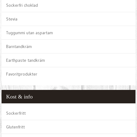
Sockerfri choklad
Stevia
Tuggummi utan aspartam
Barntandkräm
Earthpaste tandkräm
Favoritprodukter
Kost & info
Sockerfritt
Glutenfritt