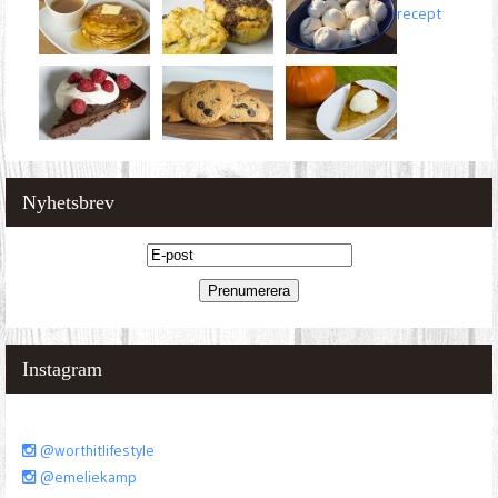
recept
Nyhetsbrev
Instagram
@worthitlifestyle
@emeliekamp