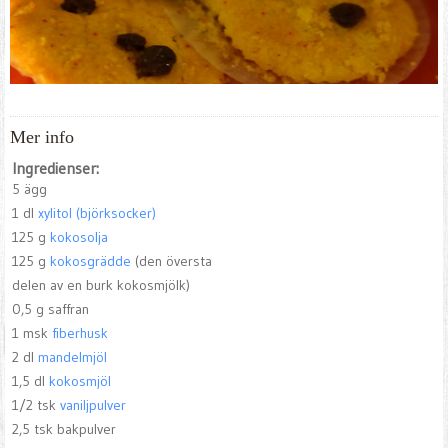
Mer info
Ingredienser:
5 ägg
1 dl
xylitol (björksocker)
125 g
kokosolja
125 g
kokosgrädde
(den översta
delen av en burk kokosmjölk)
0,5 g saffran
1 msk
fiberhusk
2 dl
mandelmjöl
1,5 dl
kokosmjöl
1/2 tsk
vaniljpulver
2,5 tsk bakpulver