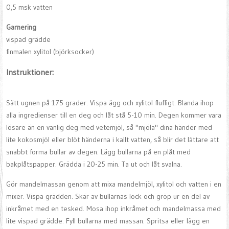
0,5 msk vatten
Garnering
vispad grädde
finmalen xylitol (björksocker)
Instruktioner:
Sätt ugnen på 175 grader. Vispa ägg och xylitol fluffigt. Blanda ihop
alla ingredienser till en deg och låt stå 5-10 min. Degen kommer vara
lösare än en vanlig deg med vetemjöl, så "mjöla" dina händer med
lite kokosmjöl eller blöt händerna i kallt vatten, så blir det lättare att
snabbt forma bullar av degen. Lägg bullarna på en plåt med
bakplåtspapper. Grädda i 20-25 min. Ta ut och låt svalna.
Gör mandelmassan genom att mixa mandelmjöl, xylitol och vatten i en
mixer. Vispa grädden. Skär av bullarnas lock och gröp ur en del av
inkråmet med en tesked. Mosa ihop inkråmet och mandelmassa med
lite vispad grädde. Fyll bullarna med massan. Spritsa eller lägg en