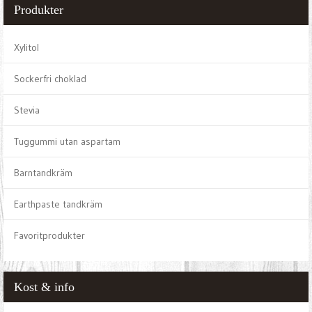
Produkter
Xylitol
Sockerfri choklad
Stevia
Tuggummi utan aspartam
Barntandkräm
Earthpaste tandkräm
Favoritprodukter
Kost & info