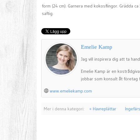
form (24 cm). Garnera med kokosflingor. Grädda ca 18
saftig.
Emelie Kamp
Jag vill inspirera dig att ta ha
Emelie Kamp är en kostrådgiv
jobbar som konsult åt företag fö
www.emeliekamp.com
Mer i denna kategori:
« Havreplättar
Ingefär