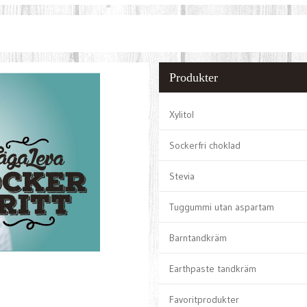
Produkter
Xylitol
Sockerfri choklad
Stevia
Tuggummi utan aspartam
Barntandkräm
Earthpaste tandkräm
Favoritprodukter