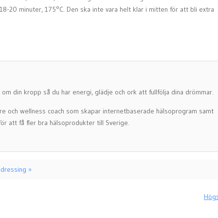
-20 minuter, 175°C. Den ska inte vara helt klar i mitten för att bli extra
nd om din kropp så du har energi, glädje och ork att fullfölja dina drömmar.
are och wellness coach som skapar internetbaserade hälsoprogram samt
r att få fler bra hälsoprodukter till Sverige.
sdressing »
Högs