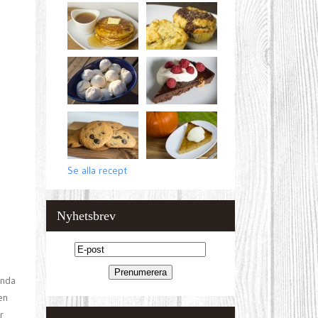
Se alla recept
Nyhetsbrev
anda
en
r