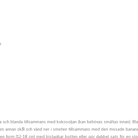
r
rna och blanda tillsammans med kokosoljan (kan behövas smältas innan). Bl
i en annan skål och vänd ner i smeten tillsammans med den mosade banan
ten form (12-18 cm) med löstagbar botten eller gör dubbel sats för en sto