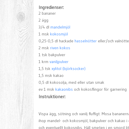
Ingredienser:
2 bananer
2 ägg
3/4 dl
mandelmjöl
1 msk
kokosmjöl
0,25-0,5 dl hackade
hasselnötter
eller/och valnötte
2 msk
riven kokos
1 tsk bakpulver
1 krm
vaniljpulver
1,5 tsk
xylitol (björksocker)
1,5 msk kakao
0,5 dl kokosolja, med eller utan smak
ev 1 msk
kakaonibs
och kokosflingor för garnering
Instruktioner:
Vispa ägg, sötning och vanilj fluffigt. Mosa banane
ihop mandel- och kokosmjöl, bakpulver och kakao 
och eventuellt kokosnibs. Häll smeten i en smord li