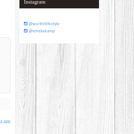
Instagram
@worthitlifestyle
@emeliekamp
t upp